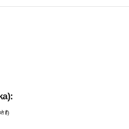
ka):
 हैं)