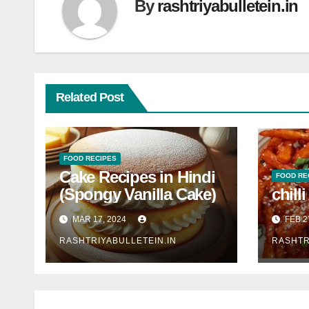
By
rashtriyabulletein.in
Related Post
FOOD RECIPES
Cake Recipes in Hindi
FOOD RE
(Spongy Vanilla Cake)
chill
MAR 17, 2024
FEB 2
RASHTRIYABULLETEIN.IN
RASHTR