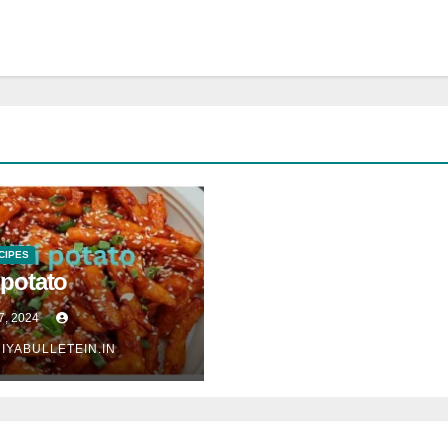
CIPES
i potato
7, 2024
IYABULLETEIN.IN